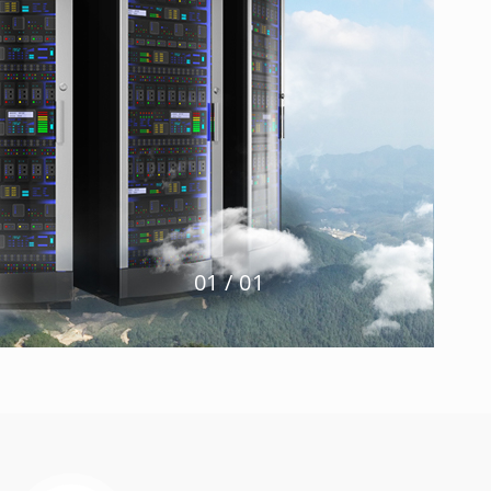
1
/
1