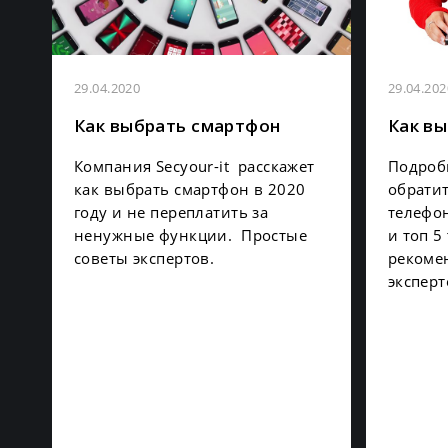
29.04.2020
29.04.202
Как выбрать смартфон
Как вы
Компания Secyour-it расскажет
Подробн
как выбрать смартфон в 2020
обрати
году и не переплатить за
телефо
ненужные функции. Простые
и топ 5
советы экспертов.
рекомен
эксперт